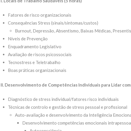
I. Locais de Trabalho Saudáveis (5 horas)
Fatores de risco organizacionais
Consequências Stress (sinais/sintomas/custos)
Burnout, Depressão, Absentismo, Baixas Médicas, Presentis
Níveis de Prevenção
Enquadramento Legislativo
Avaliação de riscos psicossociais
Tecnostress e Teletrabalho
Boas práticas organizacionais
II. D
esenvolvimento de Competências Individuais para Lidar com 
Diagnóstico de stress individual/fatores risco individuais
Técnicas de controlo e gestão de stress pessoal e profissional
Auto-avaliação e desenvolvimento da Inteligência Emocion
Desenvolvimento competências emocionais intrapessoa
Autoconsciência