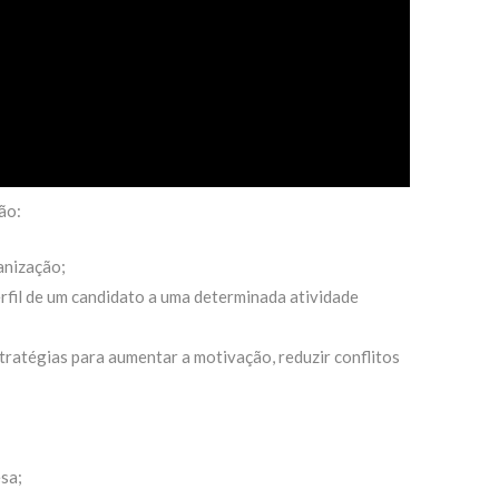
ão:
anização;
fil de um candidato a uma determinada atividade
ratégias para aumentar a motivação, reduzir conflitos
sa;