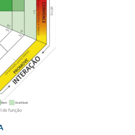
l de função
A