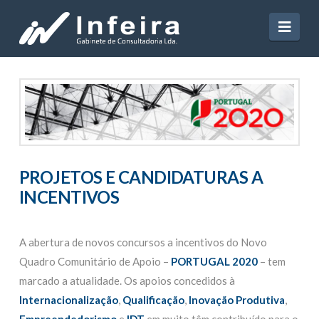
Navi
PROJETOS E CANDIDATURAS A
INCENTIVOS
A abertura de novos concursos a incentivos do Novo
Quadro Comunitário de Apoio –
PORTUGAL 2020
– tem
marcado a atualidade. Os apoios concedidos à
Internacionalização
,
Qualificação
,
Inovação Produtiva
,
Empreendedorismo
e
IDT
em muito têm contribuído para o