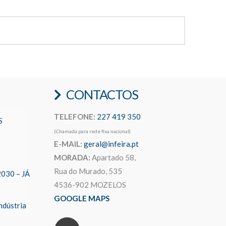
CONTACTOS
TELEFONE:
227 419 350
S
(Chamada para rede fixa nacional)
E-MAIL:
geral@infeira.pt
MORADA:
Apartado 58,
Rua do Murado, 535
2030 – JÁ
4536-902 MOZELOS
GOOGLE MAPS
ndústria