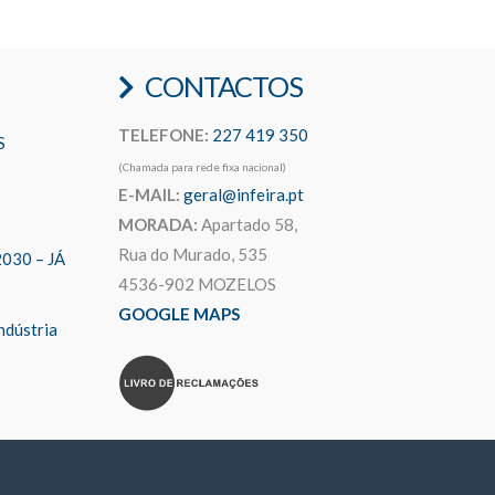
CONTACTOS
TELEFONE:
227 419 350
S
(Chamada para rede fixa nacional)
E-MAIL:
geral@infeira.pt
MORADA:
Apartado 58,
Rua do Murado, 535
2030 – JÁ
4536-902 MOZELOS
GOOGLE MAPS
ndústria