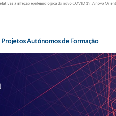
lativas à infeção epidemiológica do novo COVID 19. A nova Orient
Projetos Autónomos de Formação