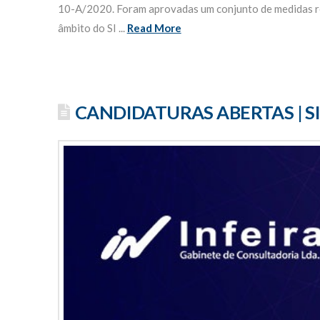
10-A/2020. Foram aprovadas um conjunto de medidas re
âmbito do SI ...
Read More
CANDIDATURAS ABERTAS | SI 