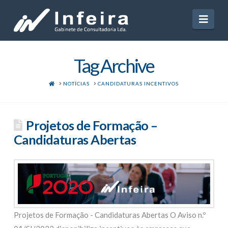
Navi
Tag Archive
HOME
NOTÍCIAS
CANDIDATURAS INCENTIVOS
Projetos de Formação –
Candidaturas Abertas
Projetos de Formação - Candidaturas Abertas O Aviso n.º