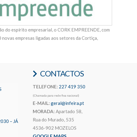
o do espírito empresarial, o CORK EMPREENDE, com
0 novas empresas ligadas aos setores da Cortiça,
CONTACTOS
TELEFONE:
227 419 350
S
(Chamada para rede fixa nacional)
E-MAIL:
geral@infeira.pt
MORADA:
Apartado 58,
Rua do Murado, 535
2030 – JÁ
4536-902 MOZELOS
GOOGLE MAPS