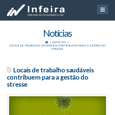
Navi
Notícias
HOME
NOTÍCIAS
LOCAIS DE TRABALHO SAUDÁVEIS CONTRIBUEM PARA A GESTÃO DO
STRESSE
Locais de trabalho saudáveis
contribuem para a gestão do
stresse