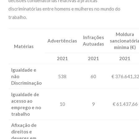
decisões condenatórias relativas a práticas
discriminatórias entre homens e mulheres no mundo do
trabalho.
Moldura
Infrações
Advertências
sancionatóri
Autuadas
Matérias
mínima (€)
2021
2021
2021
Igualdade e
não
538
60
€ 376.641,3
Discriminação
Igualdade de
acesso ao
10
9
€ 61.437,66
emprego e no
trabalho
Afixação de
direitos e
deveres em